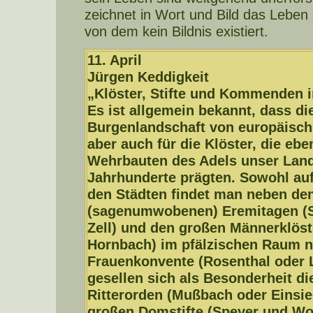
zeichnet in Wort und Bild das Lebe
von dem kein Bildnis existiert.
11. April
Jürgen Keddigkeit
„Klöster, Stifte und Kommenden i
Es ist allgemein bekannt, dass die
Burgenlandschaft von europäische
aber auch für die Klöster, die eb
Wehrbauten des Adels unser Lands
Jahrhunderte prägten. Sowohl auf
den Städten findet man neben de
(sagenumwobenen) Eremitagen (S
Zell) und den großen Männerklös
Hornbach) im pfälzischen Raum n
Frauenkonvente (Rosenthal oder 
gesellen sich als Besonderheit 
Ritterorden (Mußbach oder Einsie
großen Domstifte (Speyer und Wor