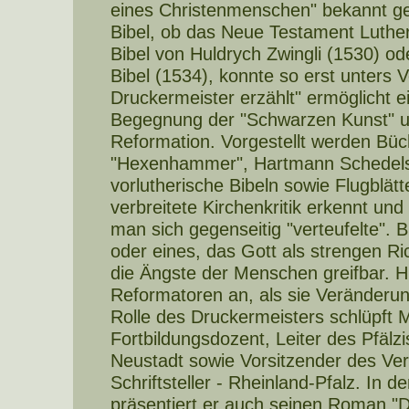
eines Christenmenschen" bekannt g
Bibel, ob das Neue Testament Luther
Bibel von Huldrych Zwingli (1530) od
Bibel (1534), konnte so erst unters
Druckermeister erzählt" ermöglicht e
Begegnung der "Schwarzen Kunst" un
Reformation. Vorgestellt werden Büc
"Hexenhammer", Hartmann Schedels 
vorlutherische Bibeln sowie Flugblät
verbreitete Kirchenkritik erkennt und
man sich gegenseitig "verteufelte". B
oder eines, das Gott als strengen Ri
die Ängste der Menschen greifbar. Hi
Reformatoren an, als sie Veränderun
Rolle des Druckermeisters schlüpft 
Fortbildungsdozent, Leiter des Pfäl
Neustadt sowie Vorsitzender des Ve
Schriftsteller - Rheinland-Pfalz. In d
präsentiert er auch seinen Roman "D