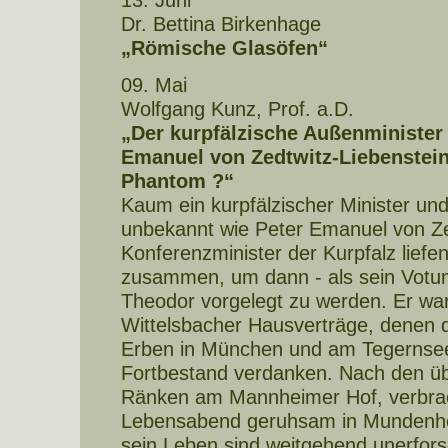
13. Juni
Dr. Bettina Birkenhage
„Römische Glasöfen“
09. Mai
Wolfgang Kunz, Prof. a.D.
„Der kurpfälzische Außenminister 
Emanuel von Zedtwitz-Liebenstein 
Phantom ?“
Kaum ein kurpfälzischer Minister und 
unbekannt wie Peter Emanuel von Zed
Konferenzminister der Kurpfalz liefe
zusammen, um dann - als sein Votum
Theodor vorgelegt zu werden. Er war
Wittelsbacher Hausverträge, denen d
Erben in München und am Tegernsee
Fortbestand verdanken. Nach den übl
Ränken am Mannheimer Hof, verbrac
Lebensabend geruhsam in Mundenhe
sein Leben sind weitgehend unerfors