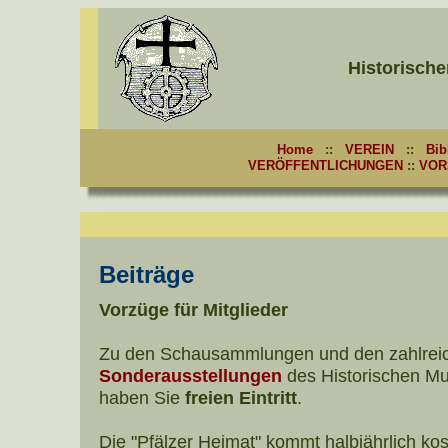
Historische
Home
::
VEREIN
::
Bib
VERÖFFENTLICHUNGEN
::
VOR
Beiträge
Vorzüge für Mitglieder
Zu den Schausammlungen und den zahlrei
Sonderausstellungen
des Historischen Mu
haben Sie
freien Eintritt
.
Die "Pfälzer Heimat" kommt halbjährlich kos