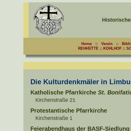
Historische
Home
::
Verein
::
Bibl
REHHÜTTE
::
KOHLHOF
::
S
Die Kulturdenkmäler in Limbu
Katholische Pfarrkirche
St. Bonifati
Kirchenstraße 21
Protestantische Pfarrkirche
Kirchenstraße 1
Feierabendhaus der BASF-Siedlung