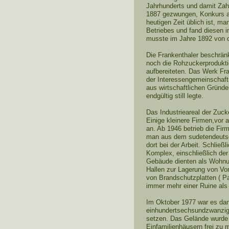
Jahrhunderts und damit Zah
1887 gezwungen, Konkurs a
heutigen Zeit üblich ist, 
Betriebes und fand diesen i
musste im Jahre 1892 von d
Die Frankenthaler beschränk
noch die Rohzuckerprodukti
aufbereiteten. Das Werk Fr
der Interessengemeinschaft
aus wirtschaftlichen Gründe
endgültig still legte.
Das Industrieareal der Zuck
Einige kleinere Firmen,vor 
an. Ab 1946 betrieb die Fir
man aus dem sudetendeutsc
dort bei der Arbeit. Schlie
Komplex, einschließlich der
Gebäude dienten als Wohnun
Hallen zur Lagerung von Vo
von Brandschutzplatten ( Pa
immer mehr einer Ruine al
Im Oktober 1977 war es dan
einhundertsechsundzwanzigj
setzen. Das Gelände wurde p
Einfamilienhäusern frei zu 