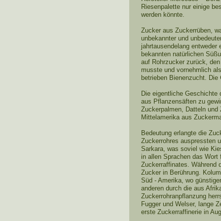
Riesenpalette nur einige bes
werden könnte.
Zucker aus Zuckerrüben, war
unbekannter und unbedeuten
jahrtausendelang entweder 
bekannten natürlichen Süßun
auf Rohrzucker zurück, den
musste und vornehmlich als 
betrieben Bienenzucht. Die 
Die eigentliche Geschichte 
aus Pflanzensäften zu gewin
Zuckerpalmen, Datteln und 
Mittelamerika aus Zuckerma
Bedeutung erlangte die Zuck
Zuckerrohres auspressten un
Sarkara, was soviel wie Kie
in allen Sprachen das Wort f
Zuckerraffinates. Während 
Zucker in Berührung. Kolum
Süd - Amerika, wo günstige
anderen durch die aus Afrika
Zuckerrohranpflanzung herr
Fugger und Welser, lange Z
erste Zuckerraffinerie in A