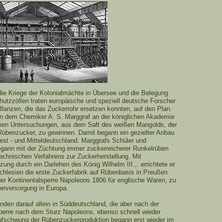
die Kriege der Kolonialmächte in Übersee und die Belegung
utzzöllen traten europäische und speziell deutsche Forscher
lanzen, die das Zuckerrohr ersetzen konnten, auf den Plan.
n dem Chemiker A. S. Marggraf an der königlichen Akademie
chen Untersuchungen, aus dem Saft des weißen Mangolds, der
 Rübenzucker, zu gewinnen. Damit begann ein gezielter Anbau
st - und Mitteldeutschland. Marggrafs Schüler und
begann mit der Züchtung immer zuckerreicherer Runkelrüben
echnischen Verfahrens zur Zuckerherstellung. Mit
ng durch ein Darlehen des König Wilhelm III.,. errichtete er
chlesien die erste Zuckerfabrik auf Rübenbasis in Preußen.
der Kontinentalsperre Napoleons 1806 für englische Waren, zu
kerversorgung in Europa.
nden darauf allein in Süddeutschland, die aber nach der
perre nach dem Sturz Napoleons, ebenso schnell wieder
ufschwung der Rübenzuckerproduktion begann erst wieder im