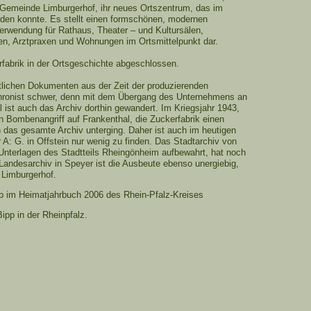
e Gemeinde Limburgerhof, ihr neues Ortszentrum, das im
den konnte. Es stellt einen formschönen, modernen
rwendung für Rathaus, Theater – und Kultursälen,
en, Arztpraxen und Wohnungen im Ortsmittelpunkt dar.
rfabrik in der Ortsgeschichte abgeschlossen.
tlichen Dokumenten aus der Zeit der produzierenden
 Chronist schwer, denn mit dem Übergang des Unternehmens an
l ist auch das Archiv dorthin gewandert. Im Kriegsjahr 1943,
en Bombenangriff auf Frankenthal, die Zuckerfabrik einen
 das gesamte Archiv unterging. Daher ist auch im heutigen
 A: G. in Offstein nur wenig zu finden. Das Stadtarchiv von
Unterlagen des Stadtteils Rheingönheim aufbewahrt, hat noch
Landesarchiv in Speyer ist die Ausbeute ebenso unergiebig,
Limburgerhof.
pp im Heimatjahrbuch 2006 des Rhein-Pfalz-Kreises
ipp in der Rheinpfalz.