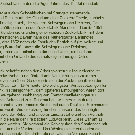
Deutschland in den dreißiger Jahren des 19. Jahrhunderts.
der aus dem Schwäbischen bei Stuttgart stammende
d Reihlen mit der Gründung einer Zuckerraffinerie, zunächst
eteiligte sich, der spätere Schwiegersohn Reihlens, Carl
häftspartner an der Zuckerfabrik Mannheim. Bereits 1851
 Kunden die Gründung einer weiteren Zuckerfabrik, mit dem
heinischen Bayern nahe des Mutterstadter Bahnhofes
, also 1852 nahm die Fabrik den Betrieb auf (im Volksmund
org Butterfaß, sowie die Schwiegersöhne Reihlens,
traten als Teilhaber in die neue Fabrik, die bald zum
 auf dem Gelände des damals eigenständigen Ortes
 ein.
ik schaffte neben den Arbeitsplätzen für Industriearbeiter
Landwirtschaft und führte durch Neuzüchtungen zu immer
r Zuckerrüben. So steigerte sich der Zuckergehalt von den
% auf 15 – 16 % heute. Die wichtigsten Voraussetzungen für
rik in Rheingönheim, dem späteren Limburgerhof, waren dort
 weitgehend unabhängig von Fremdrübenlieferungen zu
gen Ackerland zum Rübenanbau, welches man durch
tshofes von Francois Biechi und durch Kauf des Steinhauser
ie zweite Voraussetzung für den Transport des benötigten
sowie der Rüben und anderer Einsatzstoffe und den Vertrieb
h die Nähe der Pfälzischen Ludwigsbahn. Diese war am 11.
men worden. Sie verband die Kohlegruben des Saarlandes mit
t – und der Vorderpfalz. Drei Werksgeleise verbanden die
Eisenbahnnetz. Die dritte, ebenso wichtige Voraussetzung für