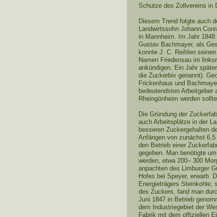
Schutze des Zollvereins in 
Diesem Trend folgte auch 
Landwirtssohn Johann Conra
in Mannheim. Im Jahr 1848 b
Gustav Bachmayer, als Gesc
konnte J. C. Reihlen seinen
Namen Friedensau im linksr
ankündigen. Ein Jahr später
die Zuckerbix genannt). Ge
Frickenhaus und Bachmayer, 
bedeutendsten Arbeitgeber
Rheingönheim werden sollte,
Die Gründung der Zuckerfabr
auch Arbeitsplätze in der 
besseren Zuckergehalten de
Anfängen von zunächst 6,5 
den Betrieb einer Zuckerfab
gegeben. Man benötigte um
werden, etwa 200– 300 Mor
anpachten des Limburger Gu
Hofes bei Speyer, erwarb. D
Energieträgers Steinkohle, 
des Zuckers, fand man durc
Juni 1847 in Betrieb genom
dem Industriegebiet der Wes
Fabrik mit dem offiziellen 