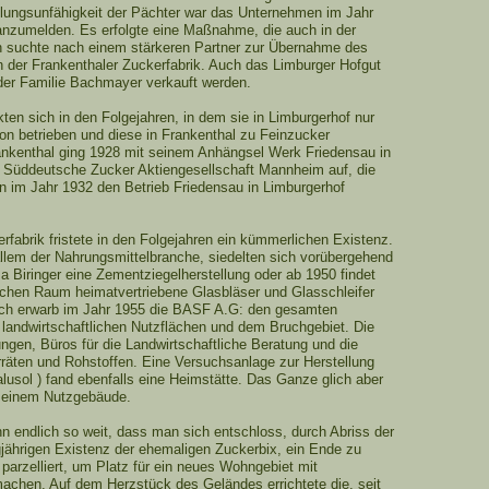
lungsunfähigkeit der Pächter war das Unternehmen im Jahr
nzumelden. Es erfolgte eine Maßnahme, die auch in der
man suchte nach einem stärkeren Partner zur Übernahme des
n der Frankenthaler Zuckerfabrik. Auch das Limburger Hofgut
er Familie Bachmayer verkauft werden.
ten sich in den Folgejahren, in dem sie in Limburgerhof nur
on betrieben und diese in Frankenthal zu Feinzucker
ankenthal ging 1928 mit seinem Anhängsel Werk Friedensau in
 Süddeutsche Zucker Aktiengesellschaft Mannheim auf, die
n im Jahr 1932 den Betrieb Friedensau in Limburgerhof
erfabrik fristete in den Folgejahren ein kümmerlichen Existenz.
allem der Nahrungsmittelbranche, siedelten sich vorübergehend
ma Biringer eine Zementziegelherstellung oder ab 1950 findet
hen Raum heimatvertriebene Glasbläser und Glasschleifer
ßlich erwarb im Jahr 1955 die BASF A.G: den gesamten
 landwirtschaftlichen Nutzflächen und dem Bruchgebiet. Die
gen, Büros für die Landwirtschaftliche Beratung und die
rräten und Rohstoffen. Eine Versuchsanlage zur Herstellung
lusol ) fand ebenfalls eine Heimstätte. Das Ganze glich aber
s einem Nutzgebäude.
n endlich so weit, dass man sich entschloss, durch Abriss der
ährigen Existenz der ehemaligen Zuckerbix, ein Ende zu
arzelliert, um Platz für ein neues Wohngebiet mit
machen. Auf dem Herzstück des Geländes errichtete die, seit