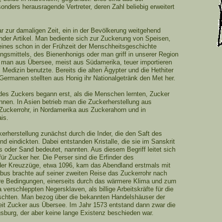
onders herausragende Vertreter, deren Zahl beliebig erweitert
 zur damaligen Zeit, ein in der Bevölkerung weitgehend
der Artikel. Man bediente sich zur Zuckerung von Speisen,
eines schon in der Frühzeit der Menschheitsgeschichte
gsmittels, des Bienenhonigs oder man griff in unserer Region
 man aus Übersee, meist aus Südamerika, teuer importieren
Medizin benutzte. Bereits die alten Ägypter und die Hethiter
Germanen stellten aus Honig ihr Nationalgetränk den Met her.
des Zuckers begann erst, als die Menschen lernten, Zucker
nen. In Asien betrieb man die Zuckerherstellung aus
Zuckerrohr, in Nordamerika aus Zuckerahorn und in
is.
erherstellung zunächst durch die Inder, die den Saft des
d eindickten. Dabei entstanden Kristalle, die sie im Sanskrit
s oder Sand bedeutet, nannten. Aus diesem Begriff leitet sich
ür Zucker her. Die Perser sind die Erfinder des
der Kreuzzüge, etwa 1096, kam das Abendland erstmals mit
bus brachte auf seiner zweiten Reise das Zuckerrohr nach
re Bedingungen, einerseits durch das wärmere Klima und zum
 verschleppten Negersklaven, als billige Arbeitskräfte für die
schten. Man bezog über die bekannten Handelshäuser der
eit Zucker aus Übersee. Im Jahr 1573 entstand dann zwar die
ugsburg, der aber keine lange Existenz beschieden war.