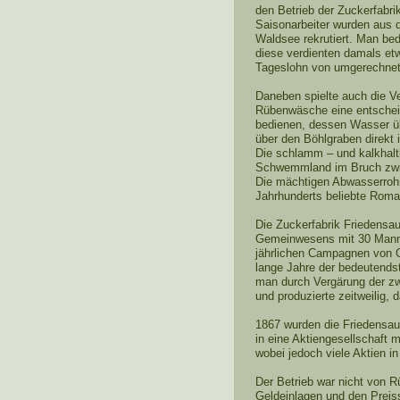
den Betrieb der Zuckerfabrik
Saisonarbeiter wurden aus
Waldsee rekrutiert. Man bed
diese verdienten damals etw
Tageslohn von umgerechnet 1
Daneben spielte auch die V
Rübenwäsche eine entschei
bedienen, dessen Wasser ü
über den Böhlgraben direkt 
Die schlamm – und kalkhalt
Schwemmland im Bruch zwis
Die mächtigen Abwasserrohr
Jahrhunderts beliebte Roman
Die Zuckerfabrik Friedensau,
Gemeinwesens mit 30 Mann 
jährlichen Campagnen von O
lange Jahre der bedeutendst
man durch Vergärung der zw
und produzierte zeitweilig, d
1867 wurden die Friedensau
in eine Aktiengesellschaft
wobei jedoch viele Aktien in
Der Betrieb war nicht von 
Geldeinlagen und den Preiss