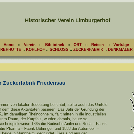
Historischer Verein Limburgerhof
Home
::
Verein
::
Bibliothek
::
ORT
::
Reisen
::
Vorträge
REHHÜTTE
::
KOHLHOF
::
SCHLOSS
::
ZUCKERFABRIK
::
DENKMÄLER
r Zuckerfabrik Friedensau
men von lokaler Bedeutung berichtet, sollte auch das Umfeld
f dem diese Aktivitäten basieren. Das Jahr der Gründung der
1 im damaligen Rheingönheim, fällt mitten in die industriellen
serem Raum, der Kurpfalz, wurden damals, heute so
e beispielsweise 1865 die Badische Anilin und Soda – Fabrik
die Pharma – Fabrik Böhringer, und 1883 der Automobil –
, beide in Mannheim, gegründet. Dies sind aus der