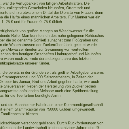
, war die Verfügbarkeit von billigen Arbeitskräften. Die
 den umliegenden Gemeinden Neuhofen, Otterstadt und
iente sich zu etwa einem Drittel der Dienste von Frauen, denn
a die Hälfte eines männlichen Arbeiters. Für Männer war ein
, 25 € und für Frauen 0, 75 € üblich.
erfügbarkeit von großen Mengen an Waschwasser für die
dende Rolle. Man konnte sich des nahe gelegenen Rehbaches
ber die so genannte Schließ zunächst zum Floßgraben und
in die Waschstrassen der Zuckerrübenfabrik geleitet wurde.
igen Abwässer dienten zur Gewinnung von wertvollem
chen den heutigen Ortschaften Limburgerhof und Neuhofen.
e waren noch zu Ende der siebziger Jahre des letzten
tikspielplätze unserer Kinder.
 die bereits in der Gründerzeit als größter Arbeitgeber unseres
Stammpersonal und 300 Saisonarbeitern, in Zeiten der
ktober bis Januar, Brot und Arbeit gegeben hatte, war auch
e Steuerzahler. Neben der Herstellung von Zucker betrieb
angsweise anfallenden Melasse auch eine Spritherstellung
as für die Teerfarben benötigte Anilin.
 und die Mannheimer Fabrik aus einer Kommanditgesellschaft
 mit einem Stammkapital von 750000 Gulden umgewandelt,
 Familienbesitz blieben.
Rückschlägen verschont geblieben. Durch Rückforderungen von
türzen in der Landwirtschaft in den achtziger Jahren des !9.