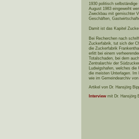
1930 politisch selbständig
August 1983 eingeweiht wer
Zweckbau mit gemischter Ve
Geschäften, Gastwirtschaft
Damit ist das Kapitel Zucke
Bei Recherchen nach schrif
Zuckerfabrik, tut sich der
die Zuckerfabrik Frankentha
erlitt bei einem verheerend
Totalschaden, bei dem auch
Zentralarchiv der Südzucker
Ludwigshafen, welches die 
die meisten Unterlagen. Im 
wie im Gemeindearchiv von 
Artikel von Dr. Hansjörg Bi
Interview
mit Dr. Hansjörg B